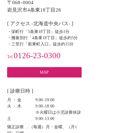
ョ
〒068–0004
ン
岩見沢市4条東18丁目28
[ アクセス -北海道中央バス- ]
・栄町行「5条東18丁目」徒歩1分
・幾春別行「4条東18丁目」徒歩約5分
・三笠行「新東町入口」徒歩約15分
0126-23-0300
Tel.
MAP
[ 診療日時 ]
月・金
9:00‒19:00
火・木
9:00‒18:00
※火曜日は小児診療休診
土
9:00‒13:00
矯正診療 …（毎週）月・金曜、（月1