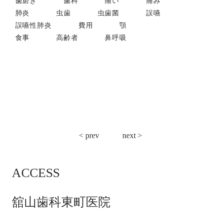
歯磨き
歯科
痛い
痛み
肺炎
虫歯
虫歯菌
誤嚥
誤嚥性肺炎
費用
顎
食事
高齢者
鼻呼吸
投
< prev
next >
稿
ナ
ACCESS
ビ
ゲ
ー
舘山歯科東町医院
シ