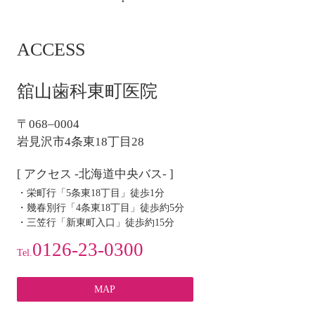
稿
ナ
ACCESS
ビ
ゲ
ー
舘山歯科東町医院
シ
ョ
〒068–0004
ン
岩見沢市4条東18丁目28
[ アクセス -北海道中央バス- ]
・栄町行「5条東18丁目」徒歩1分
・幾春別行「4条東18丁目」徒歩約5分
・三笠行「新東町入口」徒歩約15分
0126-23-0300
Tel.
MAP