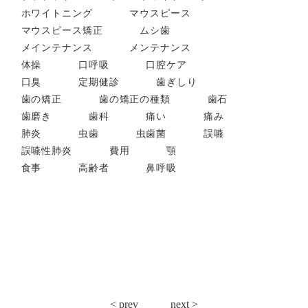
ホワイトニング
マウスピース
マウスピース矯正
ムシ歯
メインテナンス
メンテナンス
体操
口呼吸
口腔ケア
口臭
定期健診
歯ぎしり
歯の矯正
歯の矯正の種類
歯石
歯磨き
歯科
痛い
痛み
肺炎
虫歯
虫歯菌
誤嚥
誤嚥性肺炎
費用
顎
食事
高齢者
鼻呼吸
投
< prev
next >