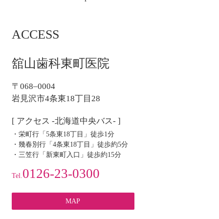
稿
ナ
ACCESS
ビ
ゲ
ー
舘山歯科東町医院
シ
ョ
〒068–0004
ン
岩見沢市4条東18丁目28
[ アクセス -北海道中央バス- ]
・栄町行「5条東18丁目」徒歩1分
・幾春別行「4条東18丁目」徒歩約5分
・三笠行「新東町入口」徒歩約15分
0126-23-0300
Tel.
MAP