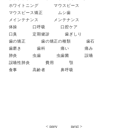
ホワイトニング
マウスピース
マウスピース矯正
ムシ歯
メインテナンス
メンテナンス
体操
口呼吸
口腔ケア
口臭
定期健診
歯ぎしり
歯の矯正
歯の矯正の種類
歯石
歯磨き
歯科
痛い
痛み
肺炎
虫歯
虫歯菌
誤嚥
誤嚥性肺炎
費用
顎
食事
高齢者
鼻呼吸
投
< prev
next >