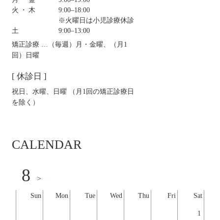
火・木
9:00‒18:00
※火曜日は小児診療休診
土
9:00‒13:00
矯正診療 …（毎週）月・金曜、（月1
回）日曜
[ 休診日 ]
祝日、水曜、日曜 （月1回の矯正診療日
を除く）
CALENDAR
8
>
Sun
Mon
Tue
Wed
Thu
Fri
Sat
1