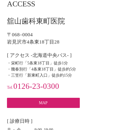
ACCESS
舘山歯科東町医院
〒068–0004
岩見沢市4条東18丁目28
[ アクセス -北海道中央バス- ]
・栄町行「5条東18丁目」徒歩1分
・幾春別行「4条東18丁目」徒歩約5分
・三笠行「新東町入口」徒歩約15分
0126-23-0300
Tel.
MAP
[ 診療日時 ]
月・金
9:00‒19:00