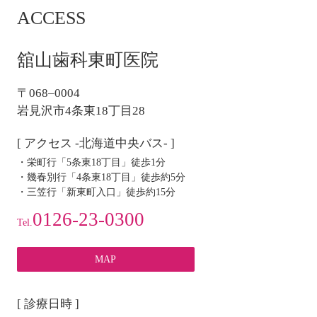
ACCESS
ビ
ゲ
ー
舘山歯科東町医院
シ
ョ
〒068–0004
ン
岩見沢市4条東18丁目28
[ アクセス -北海道中央バス- ]
・栄町行「5条東18丁目」徒歩1分
・幾春別行「4条東18丁目」徒歩約5分
・三笠行「新東町入口」徒歩約15分
0126-23-0300
Tel.
MAP
[ 診療日時 ]