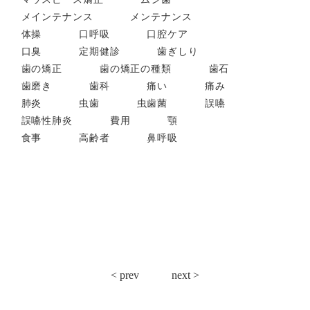
メインテナンス
メンテナンス
体操
口呼吸
口腔ケア
口臭
定期健診
歯ぎしり
歯の矯正
歯の矯正の種類
歯石
歯磨き
歯科
痛い
痛み
肺炎
虫歯
虫歯菌
誤嚥
誤嚥性肺炎
費用
顎
食事
高齢者
鼻呼吸
投
< prev
next >
稿
ナ