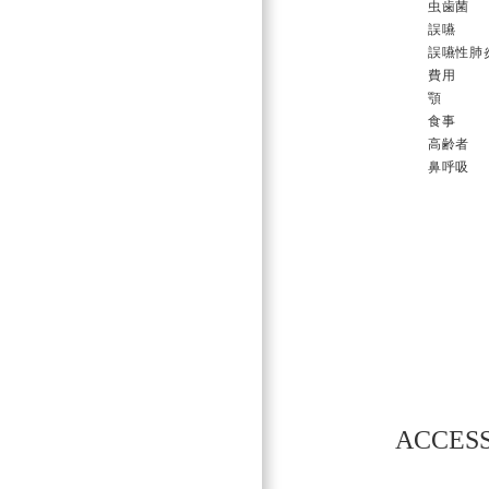
虫歯菌
誤嚥
誤嚥性肺
費用
顎
食事
高齢者
鼻呼吸
投
稿
ナ
ビ
ACCES
ゲ
ー