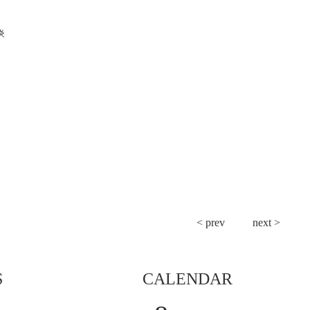
炎
< prev
next >
S
CALENDAR