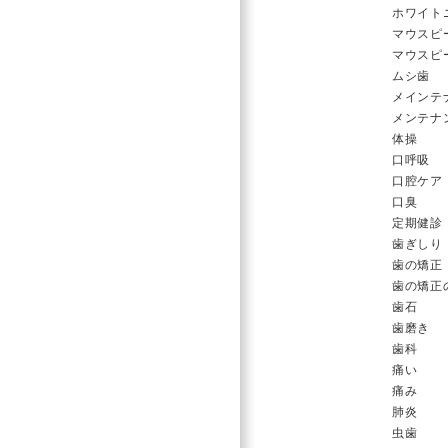
ホワイト
マウスピ
マウスピ
ムシ歯
メインテ
メンテナ
体操
口呼吸
口腔ケア
口臭
定期健診
歯ぎしり
歯の矯正
歯の矯正
歯石
歯磨き
歯科
痛い
痛み
肺炎
虫歯