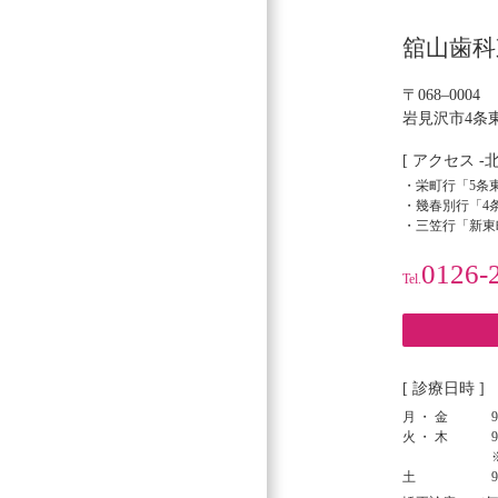
シ
舘山歯科
ョ
ン
〒068–0004
岩見沢市4条東
[ アクセス -
・栄町行「5条東
・幾春別行「4条
・三笠行「新東
0126-
Tel.
[ 診療日時 ]
月・金
9
火・木
9
土
9