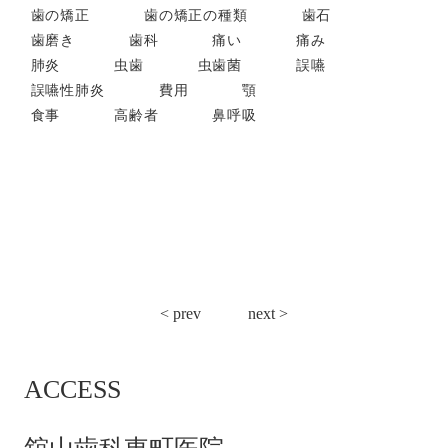
歯の矯正
歯の矯正の種類
歯石
歯磨き
歯科
痛い
痛み
肺炎
虫歯
虫歯菌
誤嚥
誤嚥性肺炎
費用
顎
食事
高齢者
鼻呼吸
投
< prev
next >
稿
ナ
ACCESS
ビ
ゲ
ー