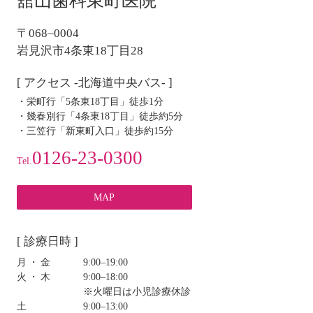
舘山歯科東町医院
シ
ョ
〒068–0004
ン
岩見沢市4条東18丁目28
[ アクセス -北海道中央バス- ]
・栄町行「5条東18丁目」徒歩1分
・幾春別行「4条東18丁目」徒歩約5分
・三笠行「新東町入口」徒歩約15分
0126-23-0300
Tel.
MAP
[ 診療日時 ]
月・金
9:00‒19:00
火・木
9:00‒18:00
※火曜日は小児診療休診
土
9:00‒13:00