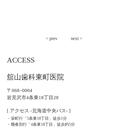
投
< prev
next >
稿
ナ
ACCESS
ビ
ゲ
ー
舘山歯科東町医院
シ
ョ
〒068–0004
ン
岩見沢市4条東18丁目28
[ アクセス -北海道中央バス- ]
・栄町行「5条東18丁目」徒歩1分
・幾春別行「4条東18丁目」徒歩約5分