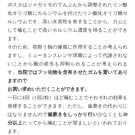
ポスカはジャガイモのでんぷんから調整されたリン酸
化オリゴ糖にカルシウムを付けたリン酸化オリゴ糖カ
ルシウムです。高い水溶性を有することから、ガムと
して嚙むことで高いカルシウム濃度を得ることができ
ます。
そのため、初期う蝕の修復に作用することが考えられ
ますし、ミュータンスレンサ球菌によって代謝されな
いことから酸の産生も抑制られることが考えられま
す。
当院ではフッ化物を含有させたガムを置いてあり
ますので
お買い求めいただくことができます。
一日に4回（1回2粒）ほど噛むことでそれぞれの効果を
発揮することができます。ただし、歯磨きの代わりに
はなりませんので
歯磨きをしっかり行い
少なくとも
30
分以上
たってから噛むことが望ましいといわれており
ます。