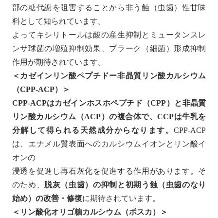
部の糖代謝を阻害することから非う蝕（虫歯）性甘味
料として知られています。
よってキシリトールは酸の産生抑制とミュータンスレ
ンサ球菌の増殖抑制効果、プラーク（細菌）形成抑制
作用が期待されています。
＜カゼインリン酸ペプチドー非晶質リン酸カルシウム
（CPP-ACP）＞
CPP-ACPはカゼインホスホペプチド（CPP）と非晶質
リン酸カルシウム（ACP）の複合体で、CCPは牛乳を
分解して得られる天然成分からなります。
CPP-ACP
は、エナメル質表面へのカルシウムイオンとリン酸イ
オンの
浸透を促進し再石灰化を促進する作用があります。そ
のため、
脱灰（虫歯）の抑制と初期う蝕（虫歯のなり
始め）の改善・修復
に期待されています。
＜リン酸化オリゴ糖カルシウム（ポスカ）＞