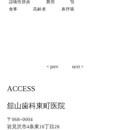
誤嚥性肺炎
費用
顎
食事
高齢者
鼻呼吸
投
< prev
next >
稿
ナ
ACCESS
ビ
ゲ
ー
舘山歯科東町医院
シ
ョ
〒068–0004
ン
岩見沢市4条東18丁目28