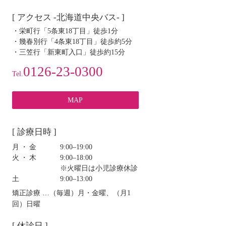
[ アクセス -北海道中央バス- ]
・栄町行「5条東18丁目」徒歩1分
・幾春別行「4条東18丁目」徒歩約5分
・三笠行「新東町入口」徒歩約15分
0126-23-0300
Tel.
MAP
[ 診療日時 ]
月・金
9:00‒19:00
火・木
9:00‒18:00
※火曜日は小児診療休診
土
9:00‒13:00
矯正診療 …（毎週）月・金曜、（月1
回）日曜
[ 休診日 ]