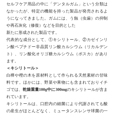
セルフケア用品の中に「デンタルガム」という分類は
なかったが、特定の機能を持った製品が発売されるよ
うになってきました。ガムには、う蝕（虫歯）の抑制
や再石灰化（修復）などを目的とした
新たに形成された製品です。
代表的な成分として、①キシリトール、②カゼインリ
ン酸ペプチドー非晶質リン酸カルシウム（リカルデン
ト）、リン酸化オリゴ糖カルシウム（ポスカ）があり
ます。
＜キシリトール＞
白樺や樫の木を原材料として作られる天然素材の甘味
料です。ほかには、野菜や果物にも含まれておりイチ
ゴでは、
乾燥重量100g中に300mg
のキシリトールが含ま
れています。
キシリトールは、口腔内の細菌により代謝されても酸
の産生がほとんどなく、ミュータンスレンサ球菌の一