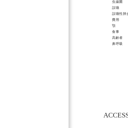
虫歯菌
誤嚥
誤嚥性肺
費用
顎
食事
高齢者
鼻呼吸
投
稿
ナ
ビ
ACCES
ゲ
ー