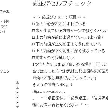
歯並びセルフチェック
フ募集】
～ ～ 歯並びチェック項目 ～ ～
・予防
□ 歯の中心が左右にずれている
 Q&A
□ 歯が生えている方向が一定ではなくバラ
ント
□ 上の前歯が前に出過ぎている（出っ歯）
□ 下の前歯が上の前歯より前に出ている
□ 上の前歯が下の前歯に深く被さっている
□ 前歯が全く接触しない
1つでも当てはまる項目がある場合、正し
IVES
当てはまった方はお気軽に舘山歯科東町医
※矯正相談は無料でおこなっています
きょうの健康 NHKより
https://www.nhk.or.jp
。・＊「矯正歯科」「歯列矯正」「岩見沢
軽にお問い合わせください ＊・。