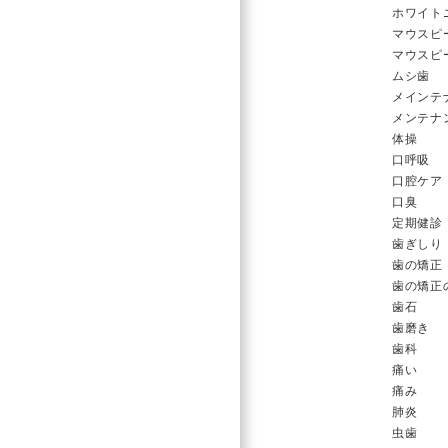
ホワイト
マウスピ
マウスピ
ムシ歯
メインテ
メンテナ
体操
口呼吸
口腔ケア
口臭
定期健診
歯ぎしり
歯の矯正
歯の矯正
歯石
歯磨き
歯科
痛い
痛み
肺炎
虫歯