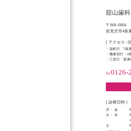
シ
舘山歯科
ョ
ン
〒068–0004
岩見沢市4条東
[ アクセス -
・栄町行「5条東
・幾春別行「4条
・三笠行「新東
0126-
Tel.
[ 診療日時 ]
月・金
9
火・木
9
土
9