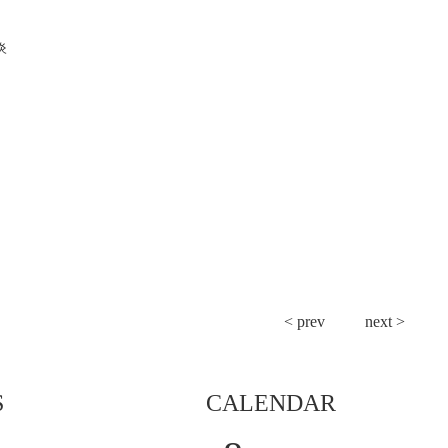
炎
< prev
next >
S
CALENDAR