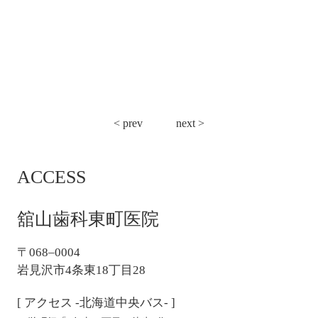
投
< prev
next >
稿
ナ
ACCESS
ビ
ゲ
ー
舘山歯科東町医院
シ
ョ
〒068–0004
ン
岩見沢市4条東18丁目28
[ アクセス -北海道中央バス- ]