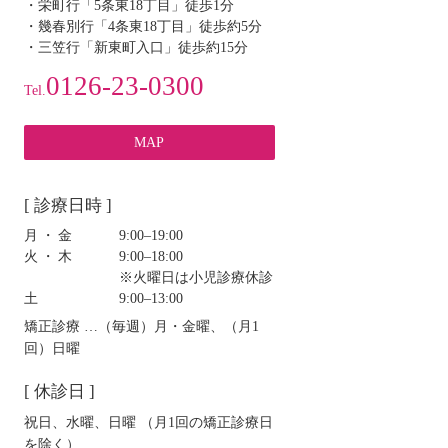
・栄町行「5条東18丁目」徒歩1分
・幾春別行「4条東18丁目」徒歩約5分
・三笠行「新東町入口」徒歩約15分
0126-23-0300
Tel.
MAP
[ 診療日時 ]
月・金
9:00‒19:00
火・木
9:00‒18:00
※火曜日は小児診療休診
土
9:00‒13:00
矯正診療 …（毎週）月・金曜、（月1
回）日曜
[ 休診日 ]
祝日、水曜、日曜 （月1回の矯正診療日
を除く）