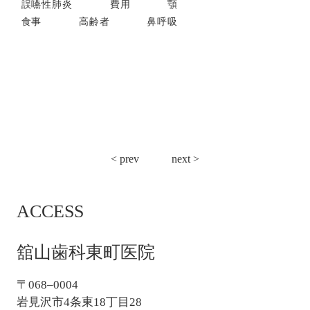
誤嚥性肺炎
費用
顎
食事
高齢者
鼻呼吸
投
< prev
next >
稿
ナ
ACCESS
ビ
ゲ
ー
舘山歯科東町医院
シ
ョ
〒068–0004
ン
岩見沢市4条東18丁目28