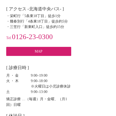
[ アクセス -北海道中央バス- ]
・栄町行「5条東18丁目」徒歩1分
・幾春別行「4条東18丁目」徒歩約5分
・三笠行「新東町入口」徒歩約15分
0126-23-0300
Tel.
MAP
[ 診療日時 ]
月・金
9:00‒19:00
火・木
9:00‒18:00
※火曜日は小児診療休診
土
9:00‒13:00
矯正診療 …（毎週）月・金曜、（月1
回）日曜
[ 休診日 ]