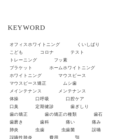
KEYWORD
オフィスホワイトニング
くいしばり
こども
コロナ
テスト
トレーニング
フッ素
ブラケット
ホームホワイトニング
ホワイトニング
マウスピース
マウスピース矯正
ムシ歯
メインテナンス
メンテナンス
体操
口呼吸
口腔ケア
口臭
定期健診
歯ぎしり
歯の矯正
歯の矯正の種類
歯石
歯磨き
歯科
痛い
痛み
肺炎
虫歯
虫歯菌
誤嚥
誤嚥性肺炎
費用
顎