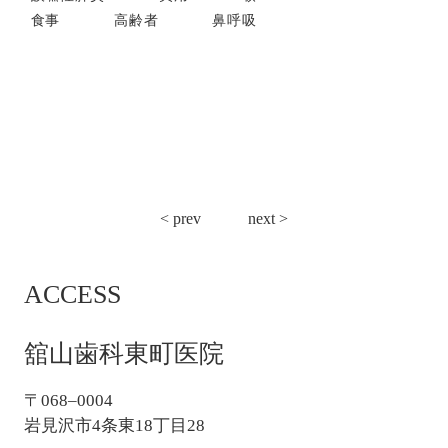
食事
高齢者
鼻呼吸
投
< prev
next >
稿
ナ
ACCESS
ビ
ゲ
ー
舘山歯科東町医院
シ
ョ
〒068–0004
ン
岩見沢市4条東18丁目28