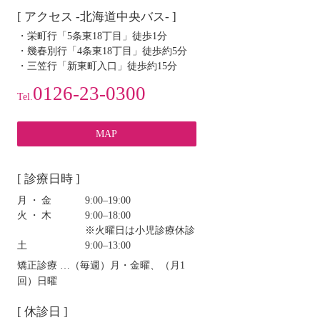
[ アクセス -北海道中央バス- ]
・栄町行「5条東18丁目」徒歩1分
・幾春別行「4条東18丁目」徒歩約5分
・三笠行「新東町入口」徒歩約15分
0126-23-0300
Tel.
MAP
[ 診療日時 ]
月・金
9:00‒19:00
火・木
9:00‒18:00
※火曜日は小児診療休診
土
9:00‒13:00
矯正診療 …（毎週）月・金曜、（月1
回）日曜
[ 休診日 ]