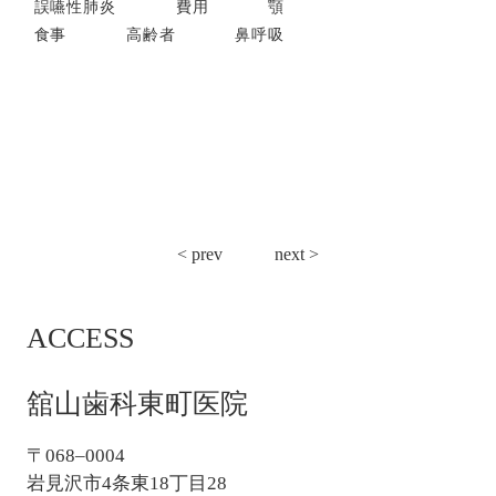
誤嚥性肺炎
費用
顎
食事
高齢者
鼻呼吸
投
< prev
next >
稿
ナ
ACCESS
ビ
ゲ
ー
舘山歯科東町医院
シ
ョ
〒068–0004
ン
岩見沢市4条東18丁目28