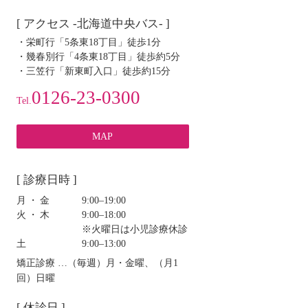
[ アクセス -北海道中央バス- ]
・栄町行「5条東18丁目」徒歩1分
・幾春別行「4条東18丁目」徒歩約5分
・三笠行「新東町入口」徒歩約15分
0126-23-0300
Tel.
MAP
[ 診療日時 ]
月・金
9:00‒19:00
火・木
9:00‒18:00
※火曜日は小児診療休診
土
9:00‒13:00
矯正診療 …（毎週）月・金曜、（月1
回）日曜
[ 休診日 ]