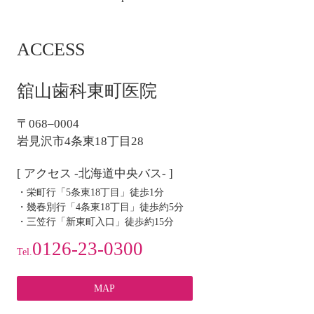
稿
ナ
ACCESS
ビ
ゲ
ー
舘山歯科東町医院
シ
ョ
〒068–0004
ン
岩見沢市4条東18丁目28
[ アクセス -北海道中央バス- ]
・栄町行「5条東18丁目」徒歩1分
・幾春別行「4条東18丁目」徒歩約5分
・三笠行「新東町入口」徒歩約15分
0126-23-0300
Tel.
MAP