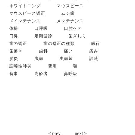
ホワイトニング
マウスピース
マウスピース矯正
ムシ歯
メインテナンス
メンテナンス
体操
口呼吸
口腔ケア
口臭
定期健診
歯ぎしり
歯の矯正
歯の矯正の種類
歯石
歯磨き
歯科
痛い
痛み
肺炎
虫歯
虫歯菌
誤嚥
誤嚥性肺炎
費用
顎
食事
高齢者
鼻呼吸
投
< prev
next >