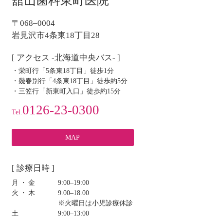
舘山歯科東町医院
シ
ョ
〒068–0004
ン
岩見沢市4条東18丁目28
[ アクセス -北海道中央バス- ]
・栄町行「5条東18丁目」徒歩1分
・幾春別行「4条東18丁目」徒歩約5分
・三笠行「新東町入口」徒歩約15分
0126-23-0300
Tel.
MAP
[ 診療日時 ]
月・金
9:00‒19:00
火・木
9:00‒18:00
※火曜日は小児診療休診
土
9:00‒13:00