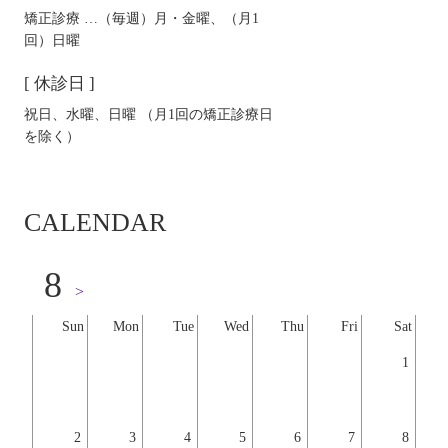
矯正診療 …（毎週）月・金曜、（月1
回）日曜
[ 休診日 ]
祝日、水曜、日曜 （月1回の矯正診療日
を除く）
CALENDAR
8
>
Sun
Mon
Tue
Wed
Thu
Fri
Sat
1
2
3
4
5
6
7
8