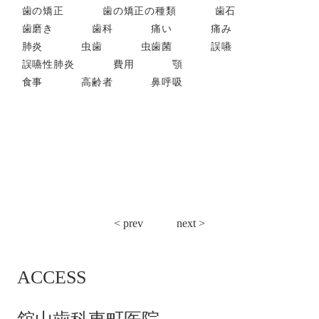
歯の矯正
歯の矯正の種類
歯石
歯磨き
歯科
痛い
痛み
肺炎
虫歯
虫歯菌
誤嚥
誤嚥性肺炎
費用
顎
食事
高齢者
鼻呼吸
投
< prev
next >
稿
ナ
ACCESS
ビ
ゲ
ー