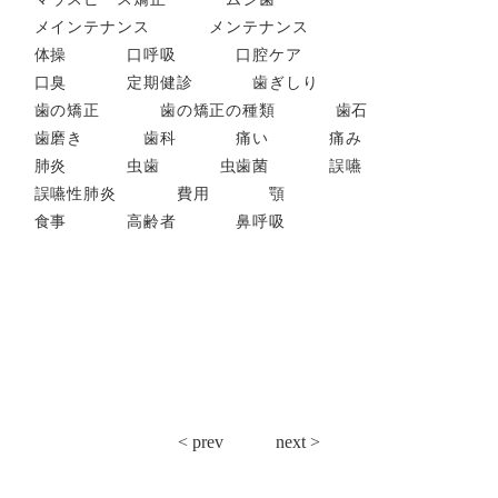
メインテナンス
メンテナンス
体操
口呼吸
口腔ケア
口臭
定期健診
歯ぎしり
歯の矯正
歯の矯正の種類
歯石
歯磨き
歯科
痛い
痛み
肺炎
虫歯
虫歯菌
誤嚥
誤嚥性肺炎
費用
顎
食事
高齢者
鼻呼吸
投
< prev
next >
稿
ナ