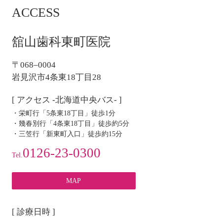
ACCESS
ビ
ゲ
ー
舘山歯科東町医院
シ
ョ
〒068–0004
ン
岩見沢市4条東18丁目28
[ アクセス -北海道中央バス- ]
・栄町行「5条東18丁目」徒歩1分
・幾春別行「4条東18丁目」徒歩約5分
・三笠行「新東町入口」徒歩約15分
0126-23-0300
Tel.
MAP
[ 診療日時 ]