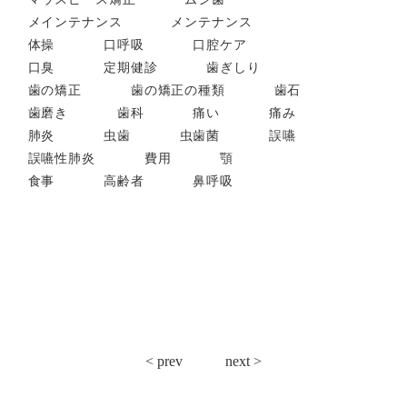
メインテナンス
メンテナンス
体操
口呼吸
口腔ケア
口臭
定期健診
歯ぎしり
歯の矯正
歯の矯正の種類
歯石
歯磨き
歯科
痛い
痛み
肺炎
虫歯
虫歯菌
誤嚥
誤嚥性肺炎
費用
顎
食事
高齢者
鼻呼吸
投
< prev
next >
稿
ナ