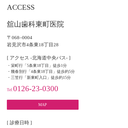
ACCESS
ビ
ゲ
ー
舘山歯科東町医院
シ
ョ
〒068–0004
ン
岩見沢市4条東18丁目28
[ アクセス -北海道中央バス- ]
・栄町行「5条東18丁目」徒歩1分
・幾春別行「4条東18丁目」徒歩約5分
・三笠行「新東町入口」徒歩約15分
0126-23-0300
Tel.
MAP
[ 診療日時 ]