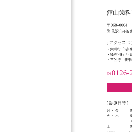
シ
舘山歯科
ョ
ン
〒068–0004
岩見沢市4条東
[ アクセス -
・栄町行「5条東
・幾春別行「4条
・三笠行「新東
0126-
Tel.
[ 診療日時 ]
月・金
9
火・木
9
土
9