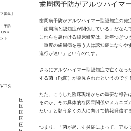
歯周病予防がアルツハイマ
フ募集】
歯周病予防がアルツハイマー型認知症の発
・予防
「歯周病と認知症が関係している」だなん
 Q&A
これらを裏付ける臨床研究は、近年つぎつ
ント
「重度の歯周病を患う人は認知症になりや
進行が速い」というのです。
さらにアルツハイマー型認知症で亡くなっ
する菌（Pg菌）が発見されたというのです
IVES
ただ、こうした臨床現場からの重要な報告
るのか、その具体的な因果関係やメカニズ
たい」と願う多くの人に向けて情報発信す
つまり、「菌が起こす炎症によって、アル