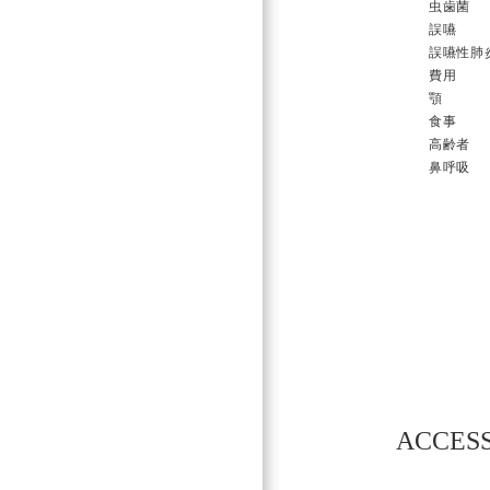
虫歯菌
誤嚥
誤嚥性肺
費用
顎
食事
高齢者
鼻呼吸
投
稿
ナ
ビ
ACCES
ゲ
ー