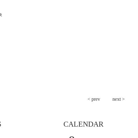
炎
< prev
next >
S
CALENDAR