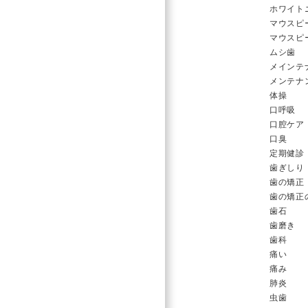
ホワイト
マウスピ
マウスピ
ムシ歯
メインテ
メンテナ
体操
口呼吸
口腔ケア
口臭
定期健診
歯ぎしり
歯の矯正
歯の矯正
歯石
歯磨き
歯科
痛い
痛み
肺炎
虫歯