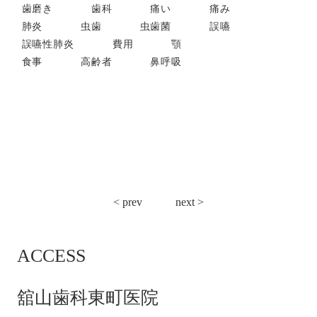
歯磨き
歯科
痛い
痛み
肺炎
虫歯
虫歯菌
誤嚥
誤嚥性肺炎
費用
顎
食事
高齢者
鼻呼吸
投
< prev
next >
稿
ナ
ACCESS
ビ
ゲ
ー
舘山歯科東町医院
シ