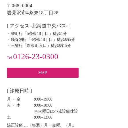
ョ
〒068–0004
ン
岩見沢市4条東18丁目28
[ アクセス -北海道中央バス- ]
・栄町行「5条東18丁目」徒歩1分
・幾春別行「4条東18丁目」徒歩約5分
・三笠行「新東町入口」徒歩約15分
0126-23-0300
Tel.
MAP
[ 診療日時 ]
月・金
9:00‒19:00
火・木
9:00‒18:00
※火曜日は小児診療休診
土
9:00‒13:00
矯正診療 …（毎週）月・金曜、（月1