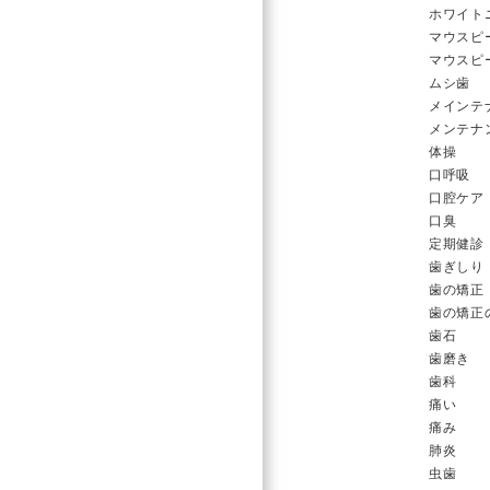
ホワイト
マウスピ
マウスピ
ムシ歯
メインテ
メンテナ
体操
口呼吸
口腔ケア
口臭
定期健診
歯ぎしり
歯の矯正
歯の矯正
歯石
歯磨き
歯科
痛い
痛み
肺炎
虫歯