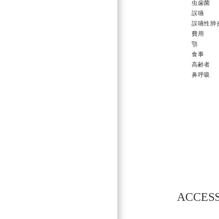
虫歯菌
誤嚥
誤嚥性肺
費用
顎
食事
高齢者
鼻呼吸
投
稿
ナ
ビ
ACCES
ゲ
ー