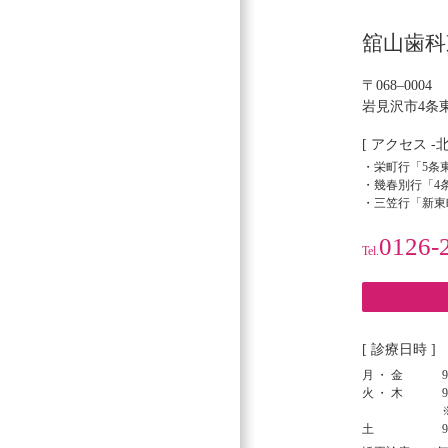
シ
舘山歯科
ョ
ン
〒068–0004
岩見沢市4条東
[ アクセス -
・栄町行「5条東
・幾春別行「4条
・三笠行「新東
0126-
Tel.
[ 診療日時 ]
月・金
9
火・木
9
土
9