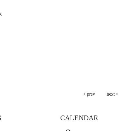
炎
< prev
next >
S
CALENDAR