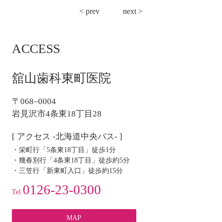
投
< prev
next >
稿
ナ
ACCESS
ビ
ゲ
ー
舘山歯科東町医院
シ
ョ
〒068–0004
ン
岩見沢市4条東18丁目28
[ アクセス -北海道中央バス- ]
・栄町行「5条東18丁目」徒歩1分
・幾春別行「4条東18丁目」徒歩約5分
・三笠行「新東町入口」徒歩約15分
0126-23-0300
Tel.
MAP