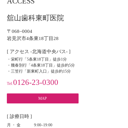
ACCESS
ビ
ゲ
ー
舘山歯科東町医院
シ
ョ
〒068–0004
ン
岩見沢市4条東18丁目28
[ アクセス -北海道中央バス- ]
・栄町行「5条東18丁目」徒歩1分
・幾春別行「4条東18丁目」徒歩約5分
・三笠行「新東町入口」徒歩約15分
0126-23-0300
Tel.
MAP
[ 診療日時 ]
月・金
9:00‒19:00