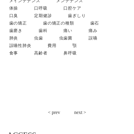
メインテナンス
メンテナンス
体操
口呼吸
口腔ケア
口臭
定期健診
歯ぎしり
歯の矯正
歯の矯正の種類
歯石
歯磨き
歯科
痛い
痛み
肺炎
虫歯
虫歯菌
誤嚥
誤嚥性肺炎
費用
顎
食事
高齢者
鼻呼吸
投
< prev
next >
稿
ナ