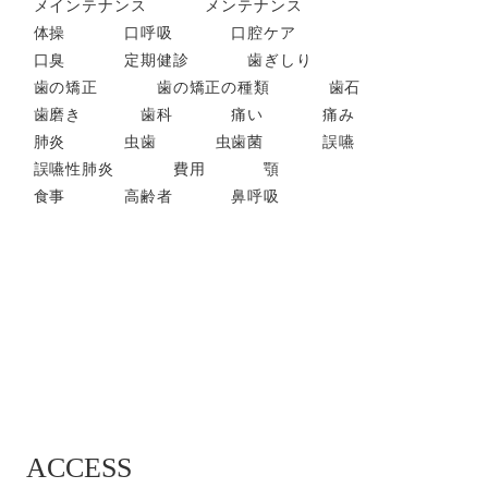
メインテナンス
メンテナンス
体操
口呼吸
口腔ケア
口臭
定期健診
歯ぎしり
歯の矯正
歯の矯正の種類
歯石
歯磨き
歯科
痛い
痛み
肺炎
虫歯
虫歯菌
誤嚥
誤嚥性肺炎
費用
顎
食事
高齢者
鼻呼吸
ACCESS