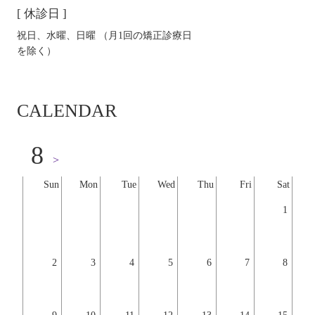
[ 休診日 ]
祝日、水曜、日曜 （月1回の矯正診療日
を除く）
CALENDAR
8
>
Sun
Mon
Tue
Wed
Thu
Fri
Sat
1
2
3
4
5
6
7
8
9
10
11
12
13
14
15