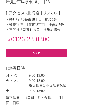
岩見沢市4条東18丁目28
[ アクセス -北海道中央バス- ]
・栄町行「5条東18丁目」徒歩1分
・幾春別行「4条東18丁目」徒歩約5分
・三笠行「新東町入口」徒歩約15分
0126-23-0300
Tel.
MAP
[ 診療日時 ]
月・金
9:00‒19:00
火・木
9:00‒18:00
※火曜日は小児診療休診
土
9:00‒13:00
矯正診療 …（毎週）月・金曜、（月1
回）日曜