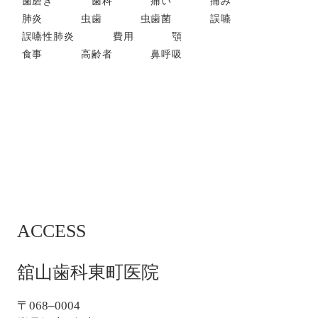
歯磨き
歯科
痛い
痛み
肺炎
虫歯
虫歯菌
誤嚥
誤嚥性肺炎
費用
顎
食事
高齢者
鼻呼吸
ACCESS
舘山歯科東町医院
〒068–0004