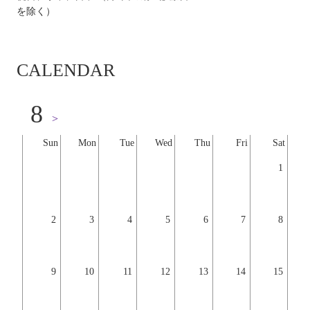
を除く）
CALENDAR
8
>
Sun
Mon
Tue
Wed
Thu
Fri
Sat
1
2
3
4
5
6
7
8
9
10
11
12
13
14
15